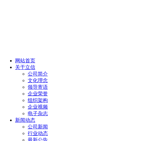
网站首页
关于立信
公司简介
文化理念
领导寄语
企业荣誉
组织架构
企业视频
电子杂志
新闻动态
公司新闻
行业动态
最新公告