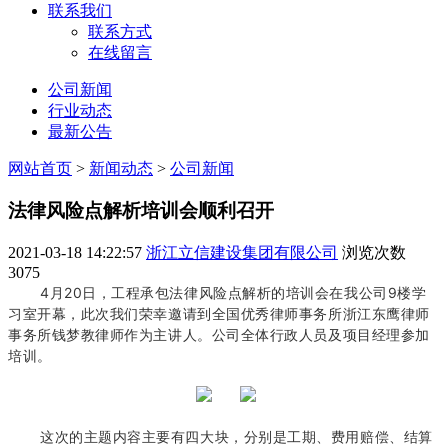
联系我们
联系方式
在线留言
公司新闻
行业动态
最新公告
网站首页
>
新闻动态
>
公司新闻
法律风险点解析培训会顺利召开
2021-03-18 14:22:57
浙江立信建设集团有限公司
浏览次数
3075
4月20日，工程承包法律风险点解析的培训会在我公司9楼学
习室开幕，此次我们荣幸邀请到全国优秀律师事务所浙江东鹰律师
事务所钱梦教律师作为主讲人。公司全体行政人员及项目经理参加
培训。
这次的主题内容主要有四大块，分别是工期、费用赔偿、结算