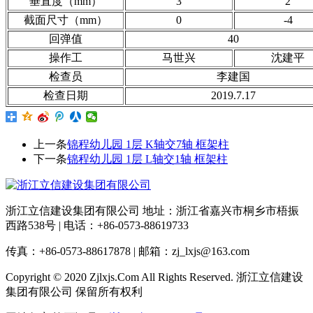
垂直度（mm）
3
2
截面尺寸（mm）
0
-4
回弹值
40
操作工
马世兴
沈建平
检查员
李建国
检查日期
2019.7.17
上一条
锦程幼儿园 1层 K轴交7轴 框架柱
下一条
锦程幼儿园 1层 L轴交1轴 框架柱
浙江立信建设集团有限公司 地址：浙江省嘉兴市桐乡市梧振
西路538号 | 电话：+86-0573-88619733
传真：+86-0573-88617878 | 邮箱：zj_lxjs@163.com
Copyright © 2020 Zjlxjs.Com All Rights Reserved. 浙江立信建设
集团有限公司 保留所有权利