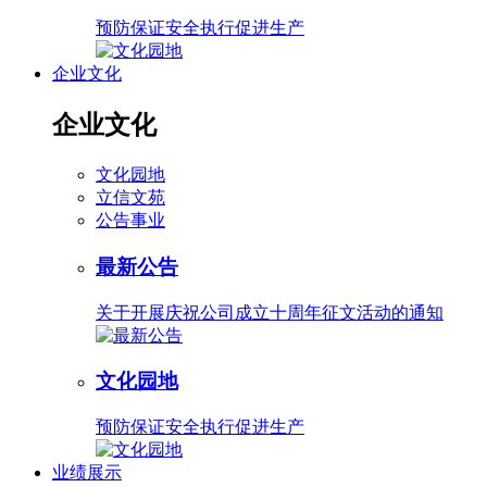
预防保证安全执行促进生产
企业文化
企业文化
文化园地
立信文苑
公告事业
最新公告
关于开展庆祝公司成立十周年征文活动的通知
文化园地
预防保证安全执行促进生产
业绩展示