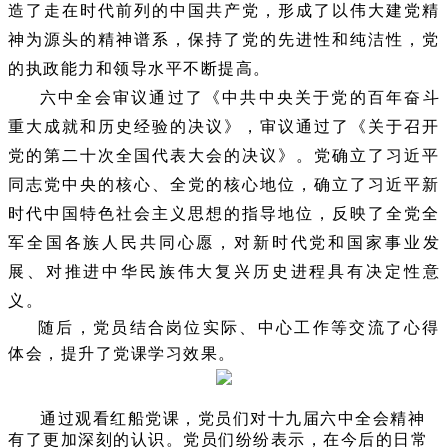
造了走在时代前列的中国共产党，形成了以伟大建党精
神为源头的精神谱系，保持了党的先进性和纯洁性，党
的执政能力和领导水平不断提高。
六中全会审议通过了《中共中央关于党的百年奋斗
重大成就和历史经验的决议》，审议通过了《关于召开
党的第二十次全国代表大会的决议》。党确立了习近平
同志党中央的核心、全党的核心地位，确立了习近平新
时代中国特色社会主义思想的指导地位，反映了全党全
军全国各族人民共同心愿，对新时代党和国家事业发
展、对推进中华民族伟大复兴历史进程具有决定性意
义。
随后，党员结合岗位实际、中心工作等交流了心得
体会，提升了党课学习效果。
通过观看红船党课，党员们对十九届六中全会精神
有了更加深刻的认识。党员们纷纷表示，在今后的日常