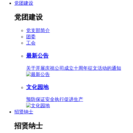
党团建设
党团建设
党支部简介
团委
工会
最新公告
关于开展庆祝公司成立十周年征文活动的通知
文化园地
预防保证安全执行促进生产
招贤纳士
招贤纳士