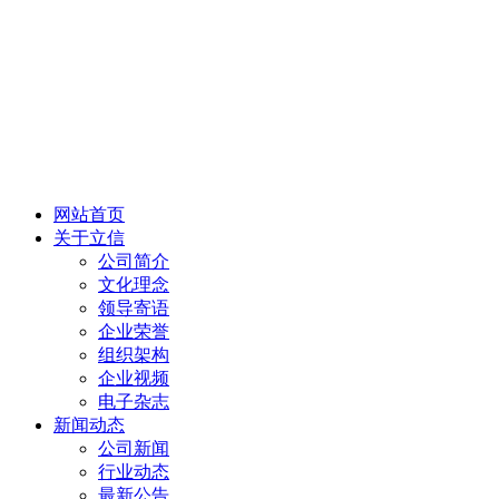
网站首页
关于立信
公司简介
文化理念
领导寄语
企业荣誉
组织架构
企业视频
电子杂志
新闻动态
公司新闻
行业动态
最新公告