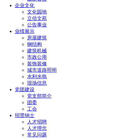
企业文化
文化园地
立信文苑
公告事业
业绩展示
房屋建筑
钢结构
建筑机械
市政公用
装饰装修
城市道路照明
水利水电
现场信息
党团建设
党支部简介
团委
工会
招贤纳士
人才招聘
人才理念
常见问题