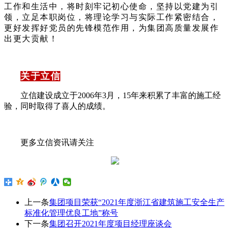
工作和生活中，将时刻牢记初心使命，坚持以党建为引
领，立足本职岗位，将理论学习与实际工作紧密结合，
更好发挥好党员的先锋模范作用，为集团高质量发展作
出更大贡献！
关于立信
立信建设成立于2006年3月
，15年来积累了丰富的施工经
验，同时取得了喜人的成绩。
更多立信资讯请关注
上一条
集团项目荣获“2021年度浙江省建筑施工安全生产
标准化管理优良工地”称号
下一条
集团召开2021年度项目经理座谈会