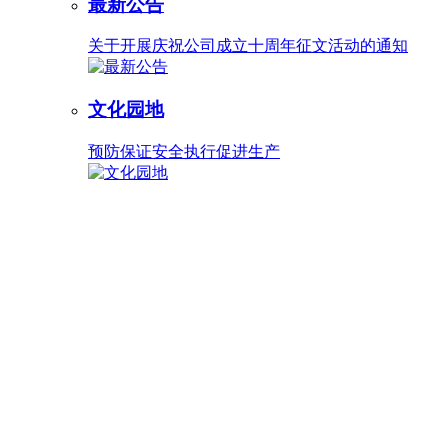
最新公告
关于开展庆祝公司成立十周年征文活动的通知
文化园地
预防保证安全执行促进生产