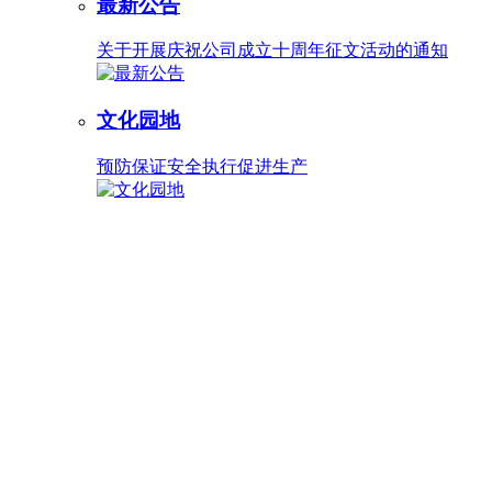
最新公告
关于开展庆祝公司成立十周年征文活动的通知
文化园地
预防保证安全执行促进生产