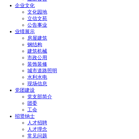
企业文化
文化园地
立信文苑
公告事业
业绩展示
房屋建筑
钢结构
建筑机械
市政公用
装饰装修
城市道路照明
水利水电
现场信息
党团建设
党支部简介
团委
工会
招贤纳士
人才招聘
人才理念
常见问题