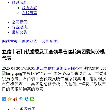
联系我们
联系方式
在线留言
公司新闻
行业动态
最新公告
网站首页
>
新闻动态
>
公司新闻
立信丨石门镇党委及工会领导莅临我集团慰问劳模
代表
2025-04-30 17:19:01
浙江立信建设集团有限公司
浏览次数
265
在第
135个“五一”国际劳动节来临之际
，
市委组
织员徐晨、石门镇工会代表吴晓伟
莅临我集团，慰问桐乡
市劳模代表
——集团副总徐子松，为他送上鲜花并致以节
日的问候和崇高的敬意。
上一条
没有了