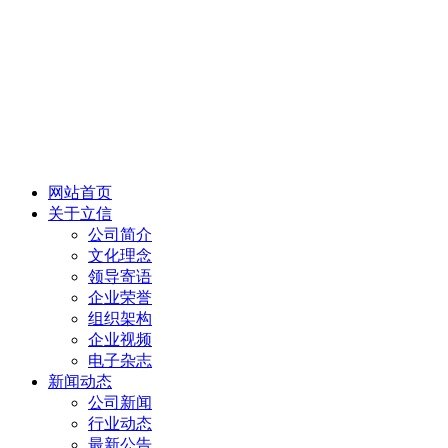
网站首页
关于立信
公司简介
文化理念
领导寄语
企业荣誉
组织架构
企业视频
电子杂志
新闻动态
公司新闻
行业动态
最新公告