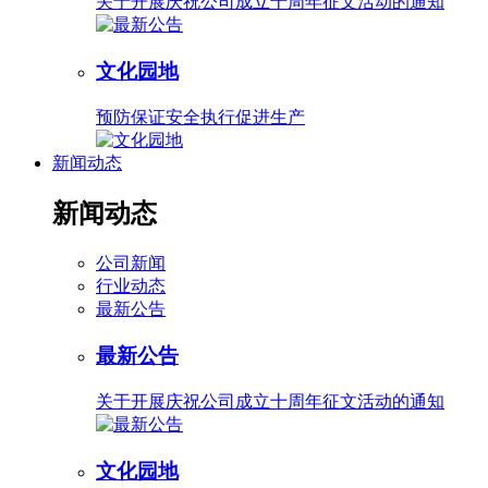
关于开展庆祝公司成立十周年征文活动的通知
文化园地
预防保证安全执行促进生产
新闻动态
新闻动态
公司新闻
行业动态
最新公告
最新公告
关于开展庆祝公司成立十周年征文活动的通知
文化园地