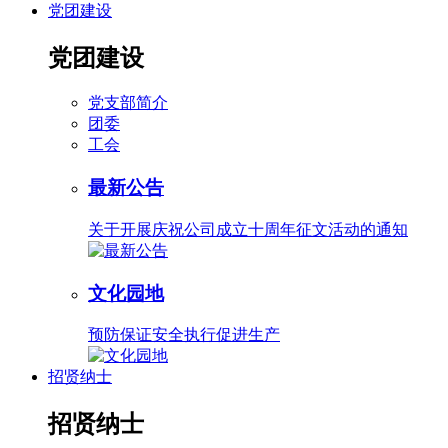
党团建设
党团建设
党支部简介
团委
工会
最新公告
关于开展庆祝公司成立十周年征文活动的通知
文化园地
预防保证安全执行促进生产
招贤纳士
招贤纳士