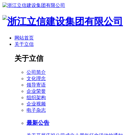
网站首页
关于立信
关于立信
公司简介
文化理念
领导寄语
企业荣誉
组织架构
企业视频
电子杂志
最新公告