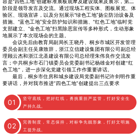
容是“四色工地”创建标准展板观摩及建设成果及展示，第二
阶段是领导发言及交流。通过现场工程实体、图板展览、体
验区、现场宣讲，以及分别展示“绿色工地”扬尘防治设备及
措施、“蓝色工地”安全防护知识和措施、“红色工地”临时党
支部建立、“金色工地”扫黑除恶宣传等多种形式，生动形象
地展示了本次现场会的主题。
会议
先后由
教育局
副局长
王晓丹、桐乡市城区开发管理
委员会副主任吴康致辞，浙江立信建设集团有限公司副总经
理顾云杰和浙江北圣建设有限公司总经理朱伟良作交流发
言；中共桐乡市石门镇委员会党委副书记杨雄金对创建“红
色工地”，进一步深化党建引领工作
作重要讲话。
最后，桐乡市住房和城乡建设局党委副书记许剑明作重
要讲话，并对我市推进“四色工地”创建提出三点要求
坚守底线，把好红线，勇挑重担严监管，打好安全生
0
1
产持久战。
完善制度，常态保持，对标争先靓形象，打好文明施
0
2
工提升战。