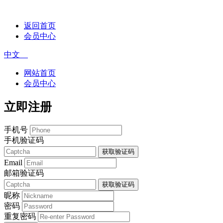
返回首页
会员中心
中文
网站首页
会员中心
立即注册
手机号
手机验证码
获取验证码
Email
邮箱验证码
获取验证码
昵称
密码
重复密码