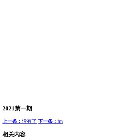
2021第一期
上一条：
没有了
下一条：
fm
相关内容