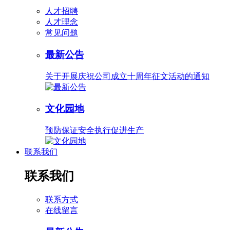
人才招聘
人才理念
常见问题
最新公告
关于开展庆祝公司成立十周年征文活动的通知
文化园地
预防保证安全执行促进生产
联系我们
联系我们
联系方式
在线留言