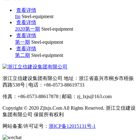
查看详情
fm
Steel-equipment
查看详情
2020第一期
Steel-equipment
查看详情
第一期
Steel-equipment
查看详情
第二期
Steel-equipment
浙江立信建设集团有限公司 地址：浙江省嘉兴市桐乡市梧振
西路538号 | 电话：+86-0573-88619733
传真：+86-0573-88617878 | 邮箱：zj_lxjs@163.com
Copyright © 2020 Zjlxjs.Com All Rights Reserved. 浙江立信建设
集团有限公司 保留所有权利
网站备案/许可证号：
浙ICP备12015131号-1