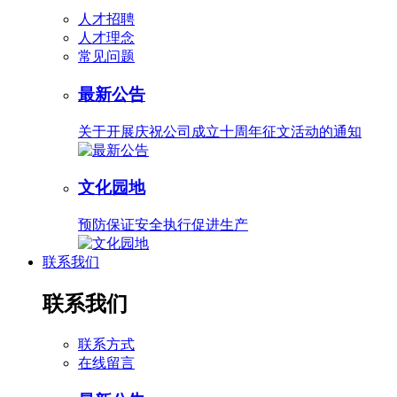
人才招聘
人才理念
常见问题
最新公告
关于开展庆祝公司成立十周年征文活动的通知
文化园地
预防保证安全执行促进生产
联系我们
联系我们
联系方式
在线留言