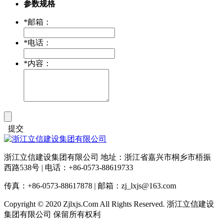
参数规格
*
邮箱：
*
电话：
*
内容：
提交
浙江立信建设集团有限公司 地址：浙江省嘉兴市桐乡市梧振
西路538号 | 电话：+86-0573-88619733
传真：+86-0573-88617878 | 邮箱：zj_lxjs@163.com
Copyright © 2020 Zjlxjs.Com All Rights Reserved. 浙江立信建设
集团有限公司 保留所有权利