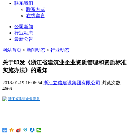
联系我们
联系方式
在线留言
公司新闻
行业动态
最新公告
网站首页
>
新闻动态
>
行业动态
关于印发《浙江省建筑业企业资质管理和资质标准
实施办法》的通知
2018-01-19 16:06:54
浙江立信建设集团有限公司
浏览次数
4666
浙江省建筑企业资质