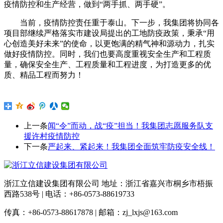
疫情防控和生产经营，做到“两手抓、两手硬”。
当前，疫情防控责任重于泰山。下一步，我集团将协同各
项目部继续严格落实市建设局提出的工地防疫政策，秉承“用
心创造美好未来”的使命，以更饱满的精气神和源动力，扎实
做好疫情防控。同时，我们也要高度重视安全生产和工程质
量，确保安全生产、工程质量和工程进度，为打造更多的优
质、精品工程而努力！
上一条
闻“令”而动，战“疫”担当！我集团志愿服务队支
援许村疫情防控
下一条
严起来、紧起来！我集团全面筑牢防疫安全线！
浙江立信建设集团有限公司 地址：浙江省嘉兴市桐乡市梧振
西路538号 | 电话：+86-0573-88619733
传真：+86-0573-88617878 | 邮箱：zj_lxjs@163.com