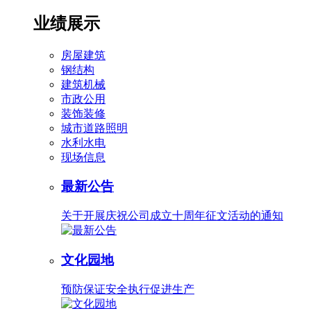
业绩展示
房屋建筑
钢结构
建筑机械
市政公用
装饰装修
城市道路照明
水利水电
现场信息
最新公告
关于开展庆祝公司成立十周年征文活动的通知
文化园地
预防保证安全执行促进生产