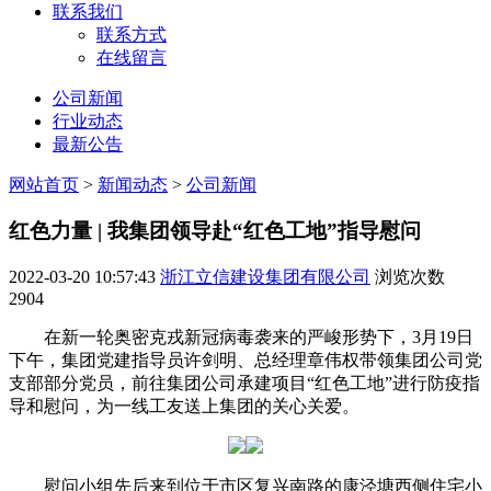
联系我们
联系方式
在线留言
公司新闻
行业动态
最新公告
网站首页
>
新闻动态
>
公司新闻
红色力量 | 我集团领导赴“红色工地”指导慰问
2022-03-20 10:57:43
浙江立信建设集团有限公司
浏览次数
2904
在新一轮奥密克戎新冠病毒袭来的严峻形势下，3月19日
下午，集团党建指导员许剑明、总经理章伟权带领集团公司党
支部部分党员，前往集团公司承建项目“红色工地”进行防疫指
导和慰问，为一线工友送上集团的关心关爱。
慰问小组先后来到位于市区复兴南路的康泾塘西侧住宅小