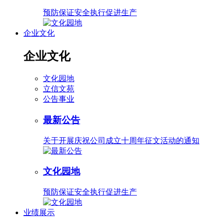
预防保证安全执行促进生产
企业文化
企业文化
文化园地
立信文苑
公告事业
最新公告
关于开展庆祝公司成立十周年征文活动的通知
文化园地
预防保证安全执行促进生产
业绩展示