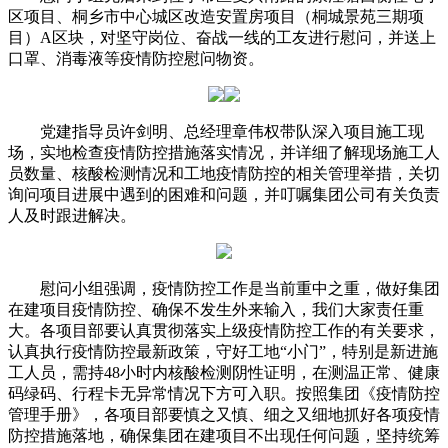
区项目、桐乡市中心城区改造安置房项目（桐城景苑三期项
目）A区块，对坚守岗位、奋战一线的工友进行慰问，并送上
口罩、消毒液等疫情防控慰问物资。
党建指导员许剑明、总经理章伟权带队深入项目施工现
场，实地检查疫情防控措施落实情况，并详细了解现场施工人
员数量、核酸检测情况和工地疫情防控的相关管理举措，关切
询问项目进展中遇到的困难和问题，并叮嘱集团公司有关负责
人及时跟进解决。
慰问小组强调，疫情防控工作是当前重中之重，做好集团
在建项目疫情防控、确保不发生外来输入，我们大家责任重
大。各项目部要认真贯彻落实上级疫情防控工作的有关要求，
认真执行疫情防控最新政策，守好工地“小门”，特别是新进施
工人员，需持48小时内核酸检测阴性证明，在测温正常、健康
码绿码、行程卡无异常情况下方可入职。按照集团《疫情防控
管理手册》，各项目部要慎之又慎、细之又细地抓好各项疫情
防控措施落地，确保集团在建项目不出现任何问题，坚持统筹