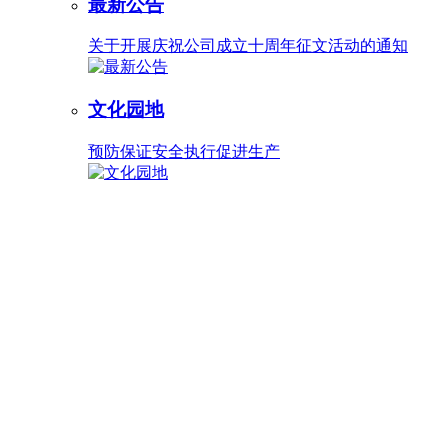
最新公告
关于开展庆祝公司成立十周年征文活动的通知
文化园地
预防保证安全执行促进生产