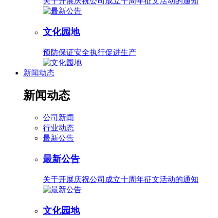
关于开展庆祝公司成立十周年征文活动的通知
文化园地
预防保证安全执行促进生产
新闻动态
新闻动态
公司新闻
行业动态
最新公告
最新公告
关于开展庆祝公司成立十周年征文活动的通知
文化园地