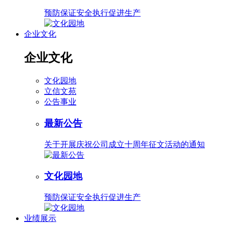
预防保证安全执行促进生产
企业文化
企业文化
文化园地
立信文苑
公告事业
最新公告
关于开展庆祝公司成立十周年征文活动的通知
文化园地
预防保证安全执行促进生产
业绩展示