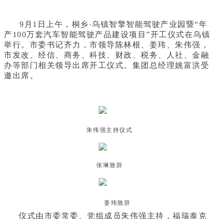
9月1日上午，桐乡·乌镇智擎智能驾驶产业园暨“年
产100万套汽车智能驾驶产品建设项目”开工仪式在乌镇
举行。市委书记齐力，市领导陈林根、姜玮、朱伟强，
市发改、经信、商务、科技、财政、税务、人社、金融
办等部门相关领导出席开工仪式。集团总经理姚富洪受
邀出席。
朱伟强主持仪式
张琳致辞
姜玮致辞
仪式由市委常委、党组成员朱伟强主持，福瑞泰克