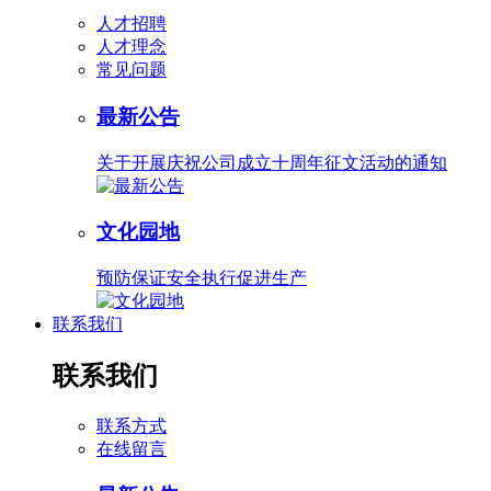
人才招聘
人才理念
常见问题
最新公告
关于开展庆祝公司成立十周年征文活动的通知
文化园地
预防保证安全执行促进生产
联系我们
联系我们
联系方式
在线留言