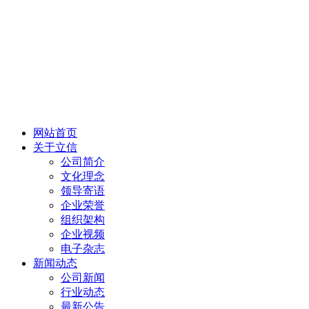
网站首页
关于立信
公司简介
文化理念
领导寄语
企业荣誉
组织架构
企业视频
电子杂志
新闻动态
公司新闻
行业动态
最新公告