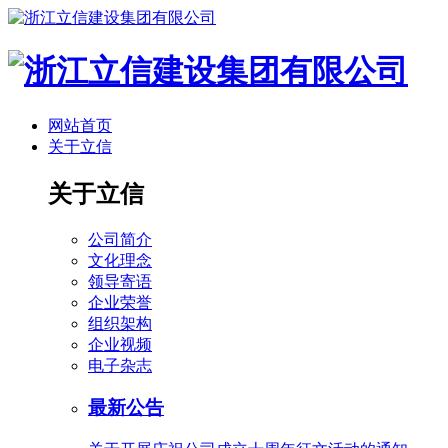
网站首页
关于立信
关于立信
公司简介
文化理念
领导寄语
企业荣誉
组织架构
企业视频
电子杂志
最新公告